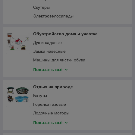
Пылесосы автомобильные
Соединители садовые
Скутеры
Специализированный автоинструмент
Тапенеры (степлеры) для подвязки растений
Электровелосипеды
Фонари автомобильные
Теплицы и парники
Шланги садовые
Обустройство дома и участка
Веревка, канаты
Души садовые
Замки навесные
Машины для чистки обуви
Мебель и интерьер
Показать всё
Приспособления для уборки
Сантехника
Отдых на природе
Сейфы
Батуты
Умывальники для дачи
Горелки газовые
Лодочные моторы
Лодки надувные ПВХ
Показать всё
Мультитулы