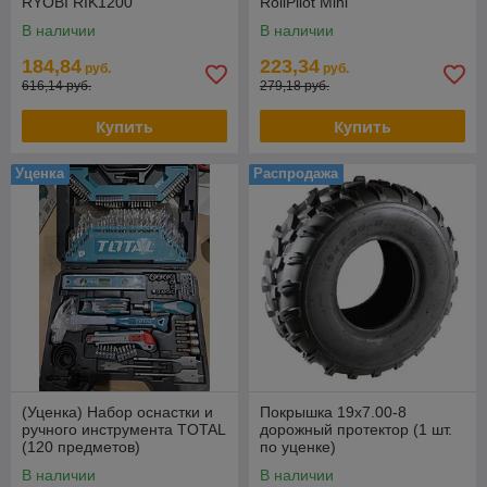
RYOBI RIK1200
RollPilot Mini
В наличии
В наличии
184,84
223,34
руб.
руб.
616,14 руб.
279,18 руб.
Купить
Купить
Уценка
Распродажа
(Уценка) Набор оснастки и
Покрышка 19х7.00-8
ручного инструмента TOTAL
дорожный протектор (1 шт.
(120 предметов)
по уценке)
THKTAC01120
В наличии
В наличии