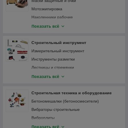
Маски защитные и очки
Мотоэкипировка
Наколенники рабочие
Наушники
Показать всё
Перчатки защитные и краги
Привязь страховочная
Строительный инструмент
Спецодежда
Измерительный инструмент
Инструменты разметки
Лестницы и стремянки
Зажимы
Показать всё
Малярный, штукатурно-отделочный инструмент
Монтажный инструмент
Строительная техника и оборудование
Мусоропровод
Бетономешалки (бетоносмесители)
Наборы ручного инструмента
Вибраторы строительные
Паяльники, оловоотсосы
Виброплиты
Пневматический инструмент
Виброрейки
Показать всё