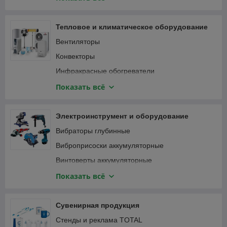
Специализированный инструмент
Вибротрамбовки
Столярно-слесарный инструмент
Генераторы и электростанции
Тепловое и климатическое оборудование
Затирочные машины
Вентиляторы
Компрессоры
Конвекторы
Мотобуры и мотодрели
Инфракрасные обогреватели
Мотопомпы
Кондиционеры
Показать всё
Опрессовщики
Тепловентиляторы
Пылесосы строительные
Тепловые пушки
Электроинструмент и оборудование
Сварочные аппараты
Терморегуляторы (термостаты)
Вибраторы глубинные
Станки
Масляные радиаторы
Виброприсоски аккумуляторные
Трубогибы, арматурогибы
Винтоверты аккумуляторные
Швонарезчики
Гаечные ключи и трещотки аккумуляторные
Показать всё
ATS-автоматика
Гайковерты
Гвоздезабивные пистолеты, степлеры
Сувенирная продукция
Дрели
Стенды и реклама TOTAL