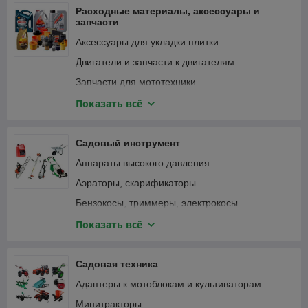
Фонари и светильники
Расходные материалы, аксессуары и
запчасти
Аксессуары для укладки плитки
Двигатели и запчасти к двигателям
Запчасти для мототехники
Зарядные устройства, аккумуляторы
Показать всё
Замки велосипедные
Крепежные изделия
Садовый инструмент
Лампочки и светильники
Аппараты высокого давления
Ленты
Аэраторы, скарификаторы
Масла и смазки
Бензокосы, триммеры, электрокосы
Принадлежности для садового инструмента
Бензопилы, цепные электропилы
Показать всё
Принадлежности для садовой техники
Воздуходувки, пылесосы садовые
Принадлежности для строительного
Газонокосилки
Садовая техника
инструмента
Дровоколы
Адаптеры к мотоблокам и культиваторам
Принадлежности для строительной техники и
Зернодробилки, измельчители кормов
оборудования
Минитракторы