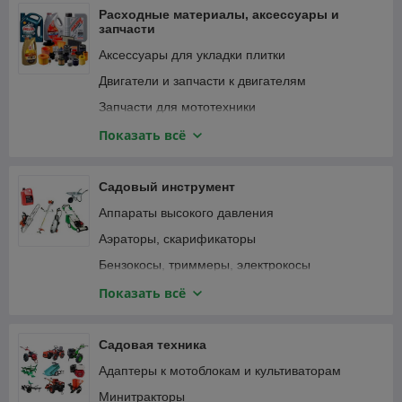
Фонари и светильники
Расходные материалы, аксессуары и
запчасти
Аксессуары для укладки плитки
Двигатели и запчасти к двигателям
Запчасти для мототехники
Зарядные устройства, аккумуляторы
Показать всё
Замки велосипедные
Крепежные изделия
Садовый инструмент
Лампочки и светильники
Аппараты высокого давления
Ленты
Аэраторы, скарификаторы
Масла и смазки
Бензокосы, триммеры, электрокосы
Принадлежности для садового инструмента
Бензопилы, цепные электропилы
Показать всё
Принадлежности для садовой техники
Воздуходувки, пылесосы садовые
Принадлежности для строительного
Газонокосилки
Садовая техника
инструмента
Дровоколы
Адаптеры к мотоблокам и культиваторам
Принадлежности для строительной техники и
Зернодробилки, измельчители кормов
оборудования
Минитракторы