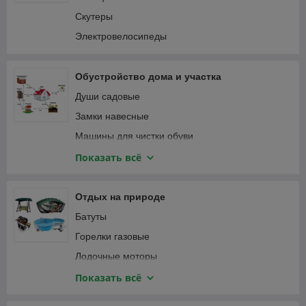
Пылесосы автомобильные
Соединители садовые
Скутеры
Специализированный автоинструмент
Тапенеры (степлеры) для подвязки растений
Электровелосипеды
Фонари автомобильные
Теплицы и парники
Шланги садовые
Обустройство дома и участка
Веревка, канаты
Души садовые
Замки навесные
Машины для чистки обуви
Мебель и интерьер
Показать всё
Приспособления для уборки
Сантехника
Отдых на природе
Сейфы
Батуты
Умывальники для дачи
Горелки газовые
Лодочные моторы
Лодки надувные ПВХ
Показать всё
Мультитулы