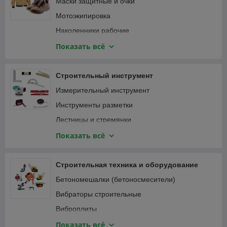
Маски защитные и очки
Мотоэкипировка
Наколенники рабочие
Наушники
Показать всё
Перчатки защитные и краги
Привязь страховочная
Строительный инструмент
Спецодежда
Измерительный инструмент
Инструменты разметки
Лестницы и стремянки
Зажимы
Показать всё
Малярный, штукатурно-отделочный инструмент
Монтажный инструмент
Строительная техника и оборудование
Мусоропровод
Бетономешалки (бетоносмесители)
Наборы ручного инструмента
Вибраторы строительные
Паяльники, оловоотсосы
Виброплиты
Пневматический инструмент
Виброрейки
Показать всё