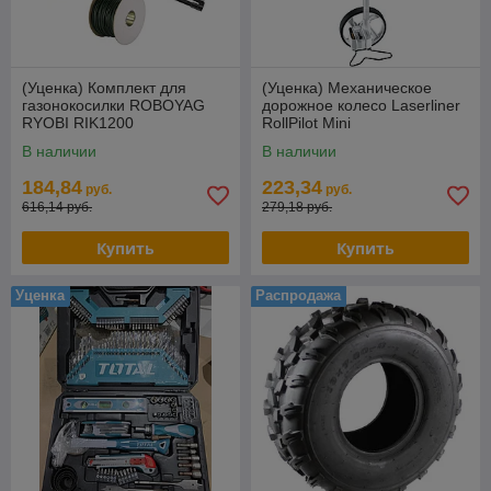
(Уценка) Комплект для
(Уценка) Механическое
газонокосилки ROBOYAG
дорожное колесо Laserliner
RYOBI RIK1200
RollPilot Mini
В наличии
В наличии
184,84
223,34
руб.
руб.
616,14 руб.
279,18 руб.
Купить
Купить
Уценка
Распродажа