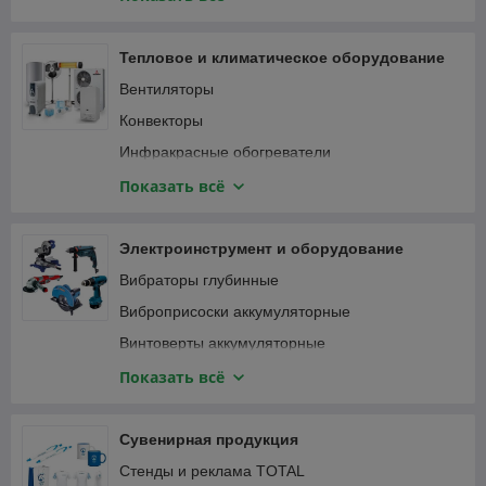
Специализированный инструмент
Вибротрамбовки
Столярно-слесарный инструмент
Генераторы и электростанции
Тепловое и климатическое оборудование
Затирочные машины
Вентиляторы
Компрессоры
Конвекторы
Мотобуры и мотодрели
Инфракрасные обогреватели
Мотопомпы
Кондиционеры
Показать всё
Опрессовщики
Тепловентиляторы
Пылесосы строительные
Тепловые пушки
Электроинструмент и оборудование
Сварочные аппараты
Терморегуляторы (термостаты)
Вибраторы глубинные
Станки
Масляные радиаторы
Виброприсоски аккумуляторные
Трубогибы, арматурогибы
Винтоверты аккумуляторные
Швонарезчики
Гаечные ключи и трещотки аккумуляторные
Показать всё
ATS-автоматика
Гайковерты
Гвоздезабивные пистолеты, степлеры
Сувенирная продукция
Дрели
Стенды и реклама TOTAL