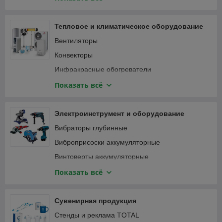
Специализированный инструмент
Вибротрамбовки
Столярно-слесарный инструмент
Генераторы и электростанции
Тепловое и климатическое оборудование
Затирочные машины
Вентиляторы
Компрессоры
Конвекторы
Мотобуры и мотодрели
Инфракрасные обогреватели
Мотопомпы
Кондиционеры
Показать всё
Опрессовщики
Тепловентиляторы
Пылесосы строительные
Тепловые пушки
Электроинструмент и оборудование
Сварочные аппараты
Терморегуляторы (термостаты)
Вибраторы глубинные
Станки
Масляные радиаторы
Виброприсоски аккумуляторные
Трубогибы, арматурогибы
Винтоверты аккумуляторные
Швонарезчики
Гаечные ключи и трещотки аккумуляторные
Показать всё
ATS-автоматика
Гайковерты
Гвоздезабивные пистолеты, степлеры
Сувенирная продукция
Дрели
Стенды и реклама TOTAL