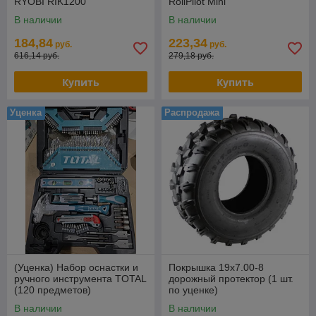
RYOBI RIK1200
RollPilot Mini
В наличии
В наличии
184,84
223,34
руб.
руб.
616,14 руб.
279,18 руб.
Купить
Купить
Уценка
Распродажа
(Уценка) Набор оснастки и
Покрышка 19х7.00-8
ручного инструмента TOTAL
дорожный протектор (1 шт.
(120 предметов)
по уценке)
THKTAC01120
В наличии
В наличии