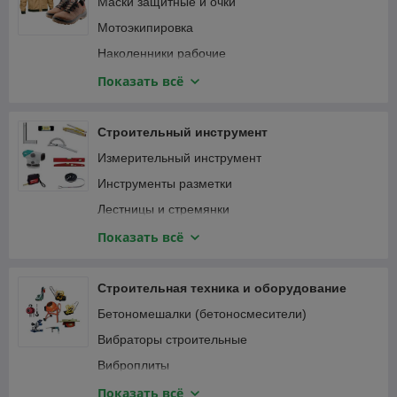
Маски защитные и очки
Мотоэкипировка
Наколенники рабочие
Наушники
Показать всё
Перчатки защитные и краги
Привязь страховочная
Строительный инструмент
Спецодежда
Измерительный инструмент
Инструменты разметки
Лестницы и стремянки
Зажимы
Показать всё
Малярный, штукатурно-отделочный инструмент
Монтажный инструмент
Строительная техника и оборудование
Мусоропровод
Бетономешалки (бетоносмесители)
Наборы ручного инструмента
Вибраторы строительные
Паяльники, оловоотсосы
Виброплиты
Пневматический инструмент
Виброрейки
Показать всё