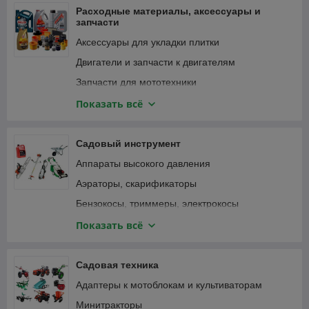
Фонари и светильники
Расходные материалы, аксессуары и
запчасти
Аксессуары для укладки плитки
Двигатели и запчасти к двигателям
Запчасти для мототехники
Зарядные устройства, аккумуляторы
Показать всё
Замки велосипедные
Крепежные изделия
Садовый инструмент
Лампочки и светильники
Аппараты высокого давления
Ленты
Аэраторы, скарификаторы
Масла и смазки
Бензокосы, триммеры, электрокосы
Принадлежности для садового инструмента
Бензопилы, цепные электропилы
Показать всё
Принадлежности для садовой техники
Воздуходувки, пылесосы садовые
Принадлежности для строительного
Газонокосилки
Садовая техника
инструмента
Дровоколы
Адаптеры к мотоблокам и культиваторам
Принадлежности для строительной техники и
Зернодробилки, измельчители кормов
оборудования
Минитракторы