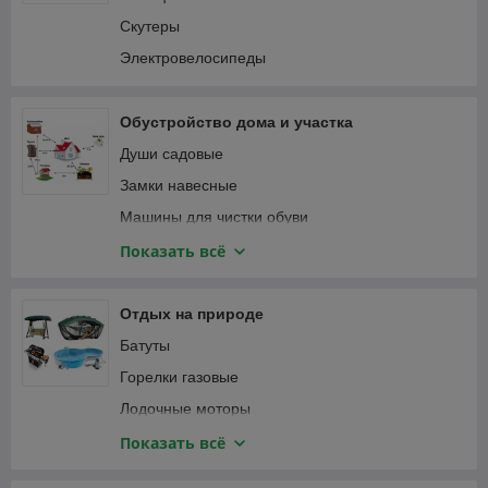
Пылесосы автомобильные
Соединители садовые
Скутеры
Специализированный автоинструмент
Тапенеры (степлеры) для подвязки растений
Электровелосипеды
Фонари автомобильные
Теплицы и парники
Шланги садовые
Обустройство дома и участка
Веревка, канаты
Души садовые
Замки навесные
Машины для чистки обуви
Мебель и интерьер
Показать всё
Приспособления для уборки
Сантехника
Отдых на природе
Сейфы
Батуты
Умывальники для дачи
Горелки газовые
Лодочные моторы
Лодки надувные ПВХ
Показать всё
Мультитулы