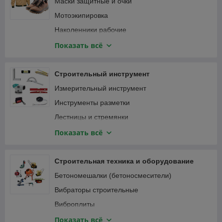
Маски защитные и очки
Мотоэкипировка
Наколенники рабочие
Наушники
Показать всё
Перчатки защитные и краги
Привязь страховочная
Строительный инструмент
Спецодежда
Измерительный инструмент
Инструменты разметки
Лестницы и стремянки
Зажимы
Показать всё
Малярный, штукатурно-отделочный инструмент
Монтажный инструмент
Строительная техника и оборудование
Мусоропровод
Бетономешалки (бетоносмесители)
Наборы ручного инструмента
Вибраторы строительные
Паяльники, оловоотсосы
Виброплиты
Пневматический инструмент
Виброрейки
Показать всё