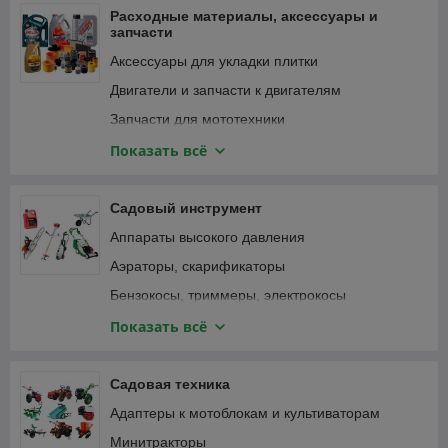
Фонари и светильники
Расходные материалы, аксессуары и
запчасти
Аксессуары для укладки плитки
Двигатели и запчасти к двигателям
Запчасти для мототехники
Зарядные устройства, аккумуляторы
Показать всё
Замки велосипедные
Крепежные изделия
Садовый инструмент
Лампочки и светильники
Аппараты высокого давления
Ленты
Аэраторы, скарификаторы
Масла и смазки
Бензокосы, триммеры, электрокосы
Принадлежности для садового инструмента
Бензопилы, цепные электропилы
Показать всё
Принадлежности для садовой техники
Воздуходувки, пылесосы садовые
Принадлежности для строительного
Газонокосилки
Садовая техника
инструмента
Дровоколы
Адаптеры к мотоблокам и культиваторам
Принадлежности для строительной техники и
Зернодробилки, измельчители кормов
оборудования
Минитракторы