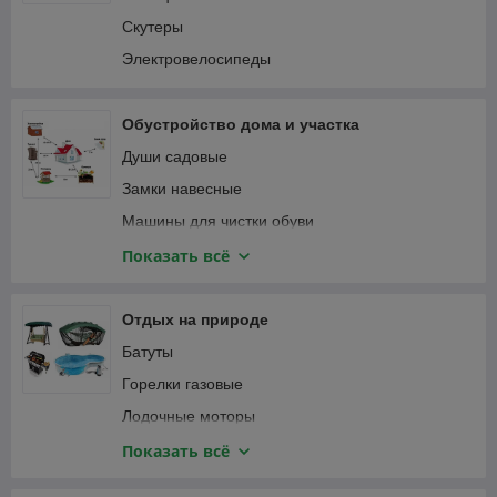
Пылесосы автомобильные
Соединители садовые
Скутеры
Специализированный автоинструмент
Тапенеры (степлеры) для подвязки растений
Электровелосипеды
Фонари автомобильные
Теплицы и парники
Шланги садовые
Обустройство дома и участка
Веревка, канаты
Души садовые
Замки навесные
Машины для чистки обуви
Мебель и интерьер
Показать всё
Приспособления для уборки
Сантехника
Отдых на природе
Сейфы
Батуты
Умывальники для дачи
Горелки газовые
Лодочные моторы
Лодки надувные ПВХ
Показать всё
Мультитулы