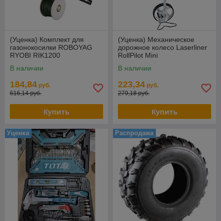
(Уценка) Комплект для
(Уценка) Механическое
газонокосилки ROBOYAG
дорожное колесо Laserliner
RYOBI RIK1200
RollPilot Mini
В наличии
В наличии
184,84
223,34
руб.
руб.
616,14 руб.
279,18 руб.
Купить
Купить
Уценка
Распродажа