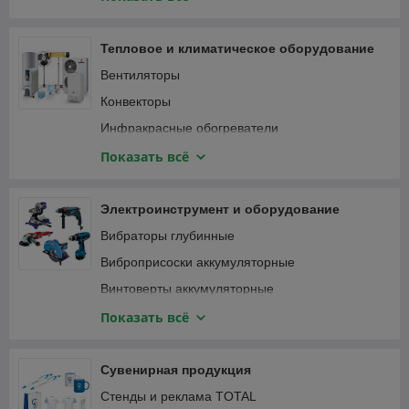
Специализированный инструмент
Вибротрамбовки
Столярно-слесарный инструмент
Генераторы и электростанции
Тепловое и климатическое оборудование
Затирочные машины
Вентиляторы
Компрессоры
Конвекторы
Мотобуры и мотодрели
Инфракрасные обогреватели
Мотопомпы
Кондиционеры
Показать всё
Опрессовщики
Тепловентиляторы
Пылесосы строительные
Тепловые пушки
Электроинструмент и оборудование
Сварочные аппараты
Терморегуляторы (термостаты)
Вибраторы глубинные
Станки
Масляные радиаторы
Виброприсоски аккумуляторные
Трубогибы, арматурогибы
Винтоверты аккумуляторные
Швонарезчики
Гаечные ключи и трещотки аккумуляторные
Показать всё
ATS-автоматика
Гайковерты
Гвоздезабивные пистолеты, степлеры
Сувенирная продукция
Дрели
Стенды и реклама TOTAL