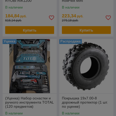
RYOBI RIK1200
RollPilot Mini
В наличии
В наличии
184,84
223,34
руб.
руб.
616,14 руб.
279,18 руб.
Купить
Купить
Уценка
Распродажа
(Уценка) Набор оснастки и
Покрышка 19х7.00-8
ручного инструмента TOTAL
дорожный протектор (1 шт.
(120 предметов)
по уценке)
THKTAC01120
В наличии
В наличии