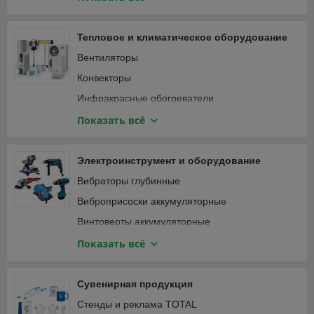
Специализированный инструмент
Вибротрамбовки
Столярно-слесарный инструмент
Генераторы и электростанции
Тепловое и климатическое оборудование
Затирочные машины
Вентиляторы
Компрессоры
Конвекторы
Мотобуры и мотодрели
Инфракрасные обогреватели
Мотопомпы
Кондиционеры
Показать всё
Опрессовщики
Тепловентиляторы
Пылесосы строительные
Тепловые пушки
Электроинструмент и оборудование
Сварочные аппараты
Терморегуляторы (термостаты)
Вибраторы глубинные
Станки
Масляные радиаторы
Виброприсоски аккумуляторные
Трубогибы, арматурогибы
Винтоверты аккумуляторные
Швонарезчики
Гаечные ключи и трещотки аккумуляторные
Показать всё
ATS-автоматика
Гайковерты
Гвоздезабивные пистолеты, степлеры
Сувенирная продукция
Дрели
Стенды и реклама TOTAL