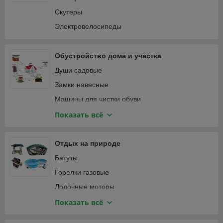
Пылесосы автомобильные
Соединители садовые
Скутеры
Специализированный автоинструмент
Тапенеры (степлеры) для подвязки растений
Электровелосипеды
Фонари автомобильные
Теплицы и парники
Шланги садовые
Обустройство дома и участка
Веревка, канаты
Души садовые
Замки навесные
Машины для чистки обуви
Мебель и интерьер
Показать всё
Приспособления для уборки
Сантехника
Отдых на природе
Сейфы
Батуты
Умывальники для дачи
Горелки газовые
Лодочные моторы
Лодки надувные ПВХ
Показать всё
Мультитулы