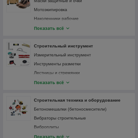
Маски защитные и очки
Мотоэкипировка
Наколенники рабочие
Наушники
Показать всё
Перчатки защитные и краги
Привязь страховочная
Строительный инструмент
Спецодежда
Измерительный инструмент
Инструменты разметки
Лестницы и стремянки
Зажимы
Показать всё
Малярный, штукатурно-отделочный инструмент
Монтажный инструмент
Строительная техника и оборудование
Мусоропровод
Бетономешалки (бетоносмесители)
Наборы ручного инструмента
Вибраторы строительные
Паяльники, оловоотсосы
Виброплиты
Пневматический инструмент
Виброрейки
Показать всё