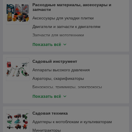
Фонари и светильники
Расходные материалы, аксессуары и
запчасти
Аксессуары для укладки плитки
Двигатели и запчасти к двигателям
Запчасти для мототехники
Зарядные устройства, аккумуляторы
Показать всё
Замки велосипедные
Крепежные изделия
Садовый инструмент
Лампочки и светильники
Аппараты высокого давления
Ленты
Аэраторы, скарификаторы
Масла и смазки
Бензокосы, триммеры, электрокосы
Принадлежности для садового инструмента
Бензопилы, цепные электропилы
Показать всё
Принадлежности для садовой техники
Воздуходувки, пылесосы садовые
Принадлежности для строительного
Газонокосилки
Садовая техника
инструмента
Дровоколы
Адаптеры к мотоблокам и культиваторам
Принадлежности для строительной техники и
Зернодробилки, измельчители кормов
оборудования
Минитракторы