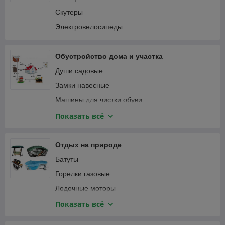
Пылесосы автомобильные
Соединители садовые
Скутеры
Специализированный автоинструмент
Тапенеры (степлеры) для подвязки растений
Электровелосипеды
Фонари автомобильные
Теплицы и парники
Шланги садовые
Обустройство дома и участка
Веревка, канаты
Души садовые
Замки навесные
Машины для чистки обуви
Мебель и интерьер
Показать всё
Приспособления для уборки
Сантехника
Отдых на природе
Сейфы
Батуты
Умывальники для дачи
Горелки газовые
Лодочные моторы
Лодки надувные ПВХ
Показать всё
Мультитулы