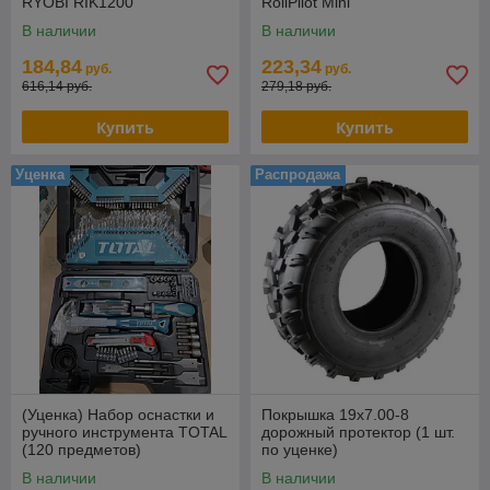
RYOBI RIK1200
RollPilot Mini
В наличии
В наличии
184,84
223,34
руб.
руб.
616,14 руб.
279,18 руб.
Купить
Купить
Уценка
Распродажа
(Уценка) Набор оснастки и
Покрышка 19х7.00-8
ручного инструмента TOTAL
дорожный протектор (1 шт.
(120 предметов)
по уценке)
THKTAC01120
В наличии
В наличии