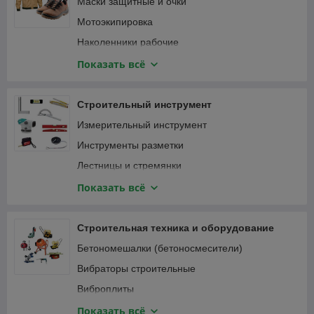
Маски защитные и очки
Мотоэкипировка
Наколенники рабочие
Наушники
Показать всё
Перчатки защитные и краги
Привязь страховочная
Строительный инструмент
Спецодежда
Измерительный инструмент
Инструменты разметки
Лестницы и стремянки
Зажимы
Показать всё
Малярный, штукатурно-отделочный инструмент
Монтажный инструмент
Строительная техника и оборудование
Мусоропровод
Бетономешалки (бетоносмесители)
Наборы ручного инструмента
Вибраторы строительные
Паяльники, оловоотсосы
Виброплиты
Пневматический инструмент
Виброрейки
Показать всё