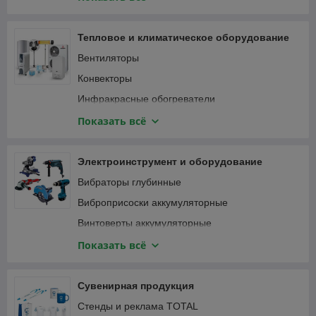
Специализированный инструмент
Вибротрамбовки
Столярно-слесарный инструмент
Генераторы и электростанции
Тепловое и климатическое оборудование
Затирочные машины
Вентиляторы
Компрессоры
Конвекторы
Мотобуры и мотодрели
Инфракрасные обогреватели
Мотопомпы
Кондиционеры
Показать всё
Опрессовщики
Тепловентиляторы
Пылесосы строительные
Тепловые пушки
Электроинструмент и оборудование
Сварочные аппараты
Терморегуляторы (термостаты)
Вибраторы глубинные
Станки
Масляные радиаторы
Виброприсоски аккумуляторные
Трубогибы, арматурогибы
Винтоверты аккумуляторные
Швонарезчики
Гаечные ключи и трещотки аккумуляторные
Показать всё
ATS-автоматика
Гайковерты
Гвоздезабивные пистолеты, степлеры
Сувенирная продукция
Дрели
Стенды и реклама TOTAL