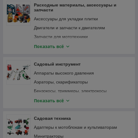
Фонари и светильники
Расходные материалы, аксессуары и
запчасти
Аксессуары для укладки плитки
Двигатели и запчасти к двигателям
Запчасти для мототехники
Зарядные устройства, аккумуляторы
Показать всё
Замки велосипедные
Крепежные изделия
Садовый инструмент
Лампочки и светильники
Аппараты высокого давления
Ленты
Аэраторы, скарификаторы
Масла и смазки
Бензокосы, триммеры, электрокосы
Принадлежности для садового инструмента
Бензопилы, цепные электропилы
Показать всё
Принадлежности для садовой техники
Воздуходувки, пылесосы садовые
Принадлежности для строительного
Газонокосилки
Садовая техника
инструмента
Дровоколы
Адаптеры к мотоблокам и культиваторам
Принадлежности для строительной техники и
Зернодробилки, измельчители кормов
оборудования
Минитракторы